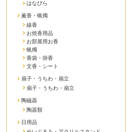
はなびら
薫香・蝋燭
線香
お焼香用品
お部屋用お香
蝋燭
香袋・掛香
文香・シート
扇子・うちわ・扇立
扇子・うちわ・扇立
陶磁器
陶器類
日用品
ぬいぐるみ・アクリルスタンド