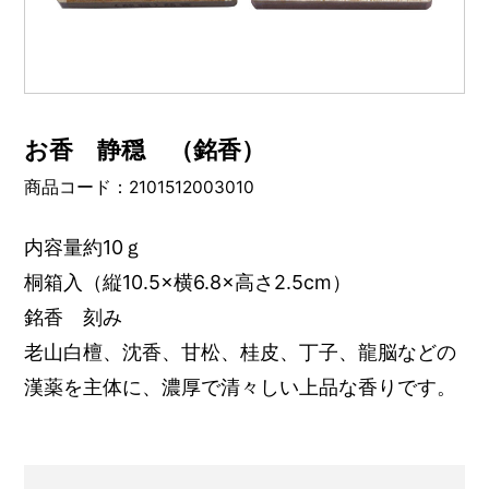
お香 静穏 （銘香）
商品コード：2101512003010
内容量約10ｇ
桐箱入（縦10.5×横6.8×高さ2.5cm）
銘香 刻み
老山白檀、沈香、甘松、桂皮、丁子、龍脳などの
漢薬を主体に、濃厚で清々しい上品な香りです。