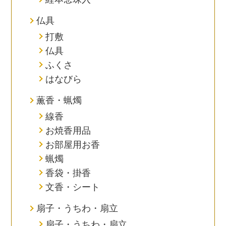
仏具
打敷
仏具
ふくさ
はなびら
薫香・蝋燭
線香
お焼香用品
お部屋用お香
蝋燭
香袋・掛香
文香・シート
扇子・うちわ・扇立
扇子・うちわ・扇立