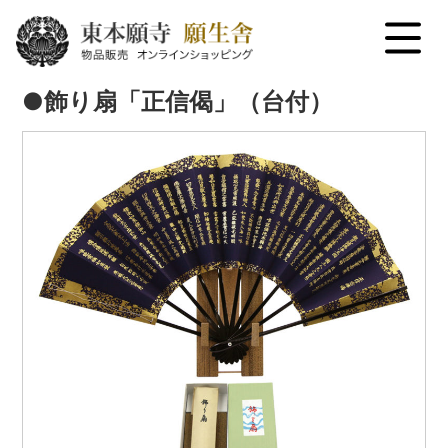
menu
●飾り扇「正信偈」（台付）