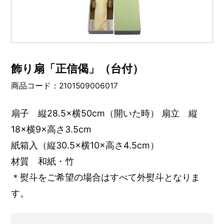
飾り扇「正信偈」（台付）
商品コード：2101509006017
扇子 縦28.5×横50cm（開いた時） 扇立 縦
18×横9×高さ3.5cm
紙箱入（縦30.5×横10×高さ4.5cm）
材質 和紙・竹
＊熨斗をご希望の場合はすべて外熨斗となりま
す。