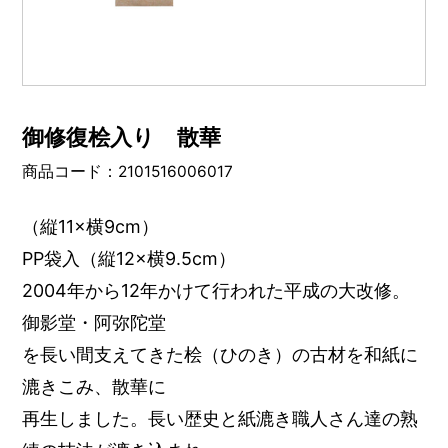
御修復桧入り 散華
商品コード：2101516006017
（縦11×横9cm）
PP袋入（縦12×横9.5cm）
2004年から12年かけて行われた平成の大改修。
御影堂・阿弥陀堂
を長い間支えてきた桧（ひのき）の古材を和紙に
漉きこみ、散華に
再生しました。長い歴史と紙漉き職人さん達の熟