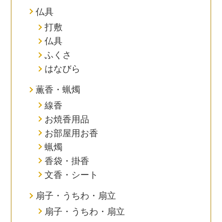
仏具
打敷
仏具
ふくさ
はなびら
薫香・蝋燭
線香
お焼香用品
お部屋用お香
蝋燭
香袋・掛香
文香・シート
扇子・うちわ・扇立
扇子・うちわ・扇立