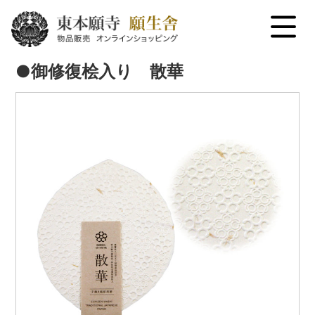
menu
●御修復桧入り 散華