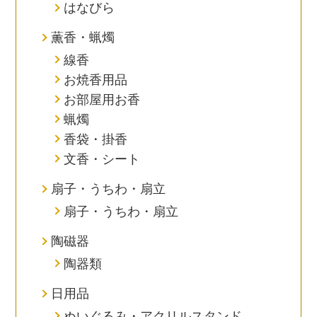
はなびら
薫香・蝋燭
線香
お焼香用品
お部屋用お香
蝋燭
香袋・掛香
文香・シート
扇子・うちわ・扇立
扇子・うちわ・扇立
陶磁器
陶器類
日用品
ぬいぐるみ・アクリルスタンド