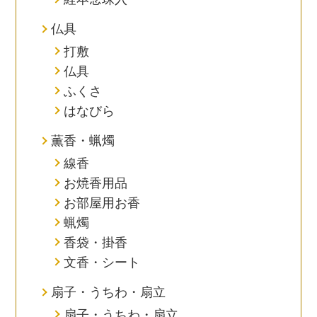
仏具
打敷
仏具
ふくさ
はなびら
薫香・蝋燭
線香
お焼香用品
お部屋用お香
蝋燭
香袋・掛香
文香・シート
扇子・うちわ・扇立
扇子・うちわ・扇立