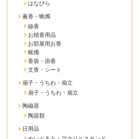
はなびら
薫香・蝋燭
線香
お焼香用品
お部屋用お香
蝋燭
香袋・掛香
文香・シート
扇子・うちわ・扇立
扇子・うちわ・扇立
陶磁器
陶器類
日用品
ぬいぐるみ・アクリルスタンド