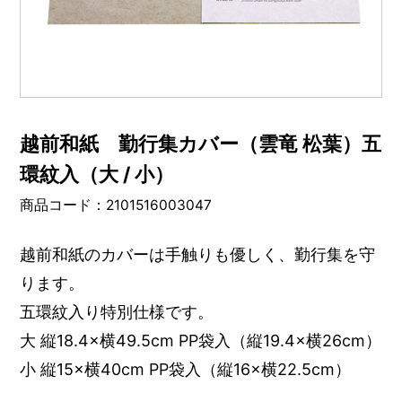
越前和紙 勤行集カバー（雲竜 松葉）五
環紋入（大 / 小）
商品コード：2101516003047
越前和紙のカバーは手触りも優しく、勤行集を守
ります。
五環紋入り特別仕様です。
大 縦18.4×横49.5cm PP袋入（縦19.4×横26cm）
小 縦15×横40cm PP袋入（縦16×横22.5cm）