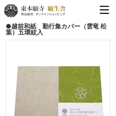
menu
●越前和紙 勤行集カバー（雲竜 松
葉）五環紋入