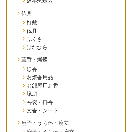
経本念珠入
仏具
打敷
仏具
ふくさ
はなびら
薫香・蝋燭
線香
お焼香用品
お部屋用お香
蝋燭
香袋・掛香
文香・シート
扇子・うちわ・扇立
扇子・うちわ・扇立