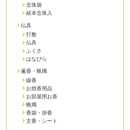
念珠袋
経本念珠入
仏具
打敷
仏具
ふくさ
はなびら
薫香・蝋燭
線香
お焼香用品
お部屋用お香
蝋燭
香袋・掛香
文香・シート