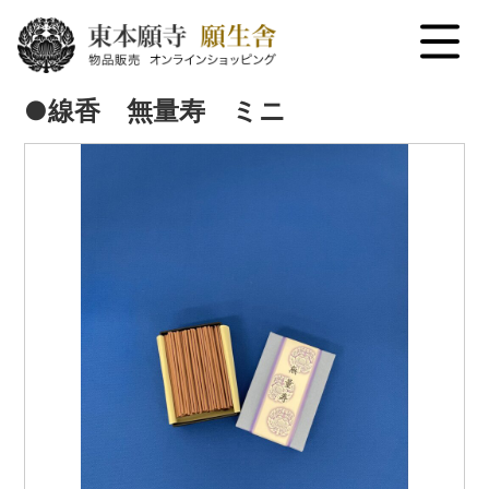
menu
●線香 無量寿 ミニ