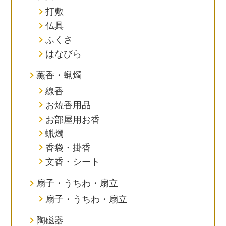
打敷
仏具
ふくさ
はなびら
薫香・蝋燭
線香
お焼香用品
お部屋用お香
蝋燭
香袋・掛香
文香・シート
扇子・うちわ・扇立
扇子・うちわ・扇立
陶磁器