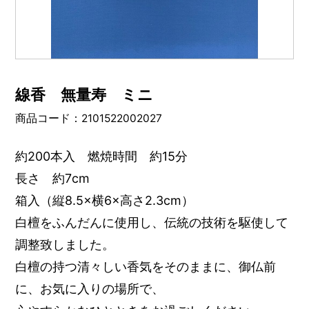
線香 無量寿 ミニ
商品コード：2101522002027
約200本入 燃焼時間 約15分
長さ 約7cm
箱入（縦8.5×横6×高さ2.3cm）
白檀をふんだんに使用し、伝統の技術を駆使して
調整致しました。
白檀の持つ清々しい香気をそのままに、御仏前
に、お気に入りの場所で、