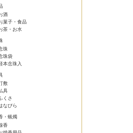
品
お酒
お菓子・食品
お茶・お水
珠
念珠
念珠袋
経本念珠入
具
打敷
仏具
ふくさ
はなびら
香・蝋燭
線香
お焼香用品