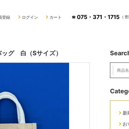
075・371・1715
☎
員登録
ログイン
カート
（ 営
バッグ 白（Sサイズ）
Searc
Categ
新
お