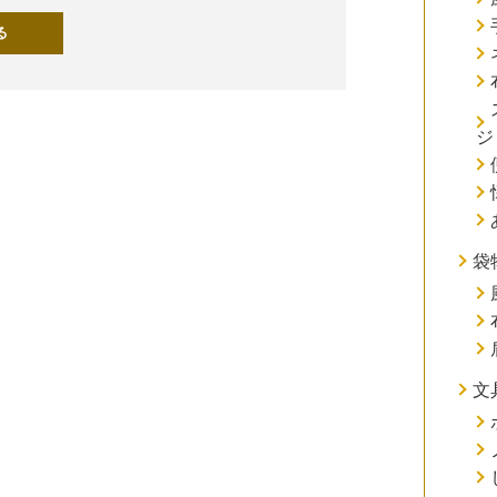
ジ
袋
文