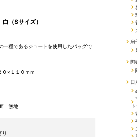
 白（Sサイズ）
扇
の一種であるジュートを使用したバッグで
陶
２０×１１０ｍｍ
日
ト
面 無地
有り