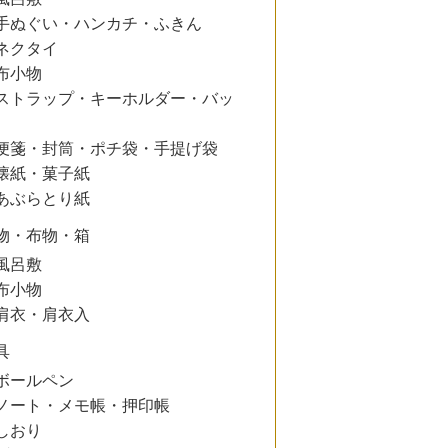
手ぬぐい・ハンカチ・ふきん
ネクタイ
布小物
ストラップ・キーホルダー・バッ
便箋・封筒・ポチ袋・手提げ袋
懐紙・菓子紙
あぶらとり紙
物・布物・箱
風呂敷
布小物
肩衣・肩衣入
具
ボールペン
ノート・メモ帳・押印帳
しおり