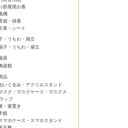
お部屋用お香
蝋燭
香袋・掛香
文香・シート
子・うちわ・扇立
扇子・うちわ・扇立
磁器
陶器類
用品
ぬいぐるみ・アクリルスタンド
マスク・マスクケース・マスクス
ラップ
箸・箸置き
手鏡
スマホケース・スマホスタンド
風呂敷