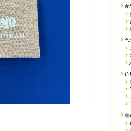
食
念
仏
薫