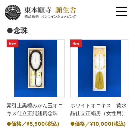
menu
●念珠
New
New
素引上黒檀みかん玉オニ
ホワイトオニキス 黄水
キス仕立正絹紐房念珠
晶仕立正絹房（女性用）
●価格／¥5,500
(税込)
●価格／¥10,000
(税込)