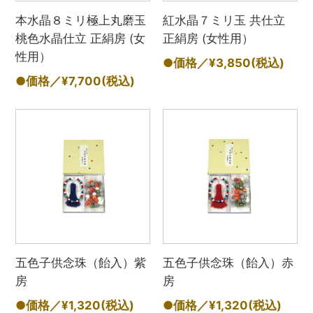
本水晶８ミリ極上丸磨玉
紅水晶７ミリ玉 共仕立
桃色水晶仕立 正絹房 (女
正絹房 (女性用）
性用）
●価格／¥3,850
(税込)
●価格／¥7,700
(税込)
五色子供念珠（飴入）紫
五色子供念珠（飴入）赤
房
房
●価格／¥1,320
(税込)
●価格／¥1,320
(税込)