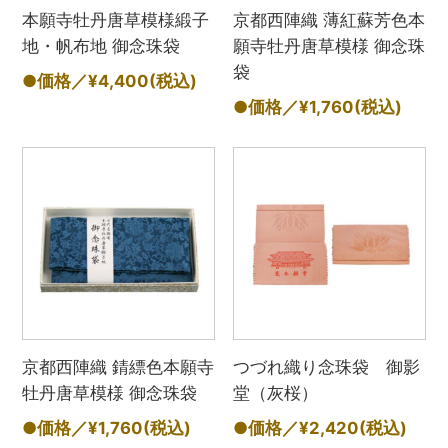
本願寺牡丹唐草模様緞子
京都西陣織 薄紅蘇芳色本
地・帆布地 御念珠袋
願寺牡丹唐草模様 御念珠
袋
●価格／¥4,400
(税込)
●価格／¥1,760
(税込)
京都西陣織 錆縹色本願寺
つづれ織り念珠袋 御影
牡丹唐草模様 御念珠袋
堂（灰桜）
●価格／¥1,760
(税込)
●価格／¥2,420
(税込)