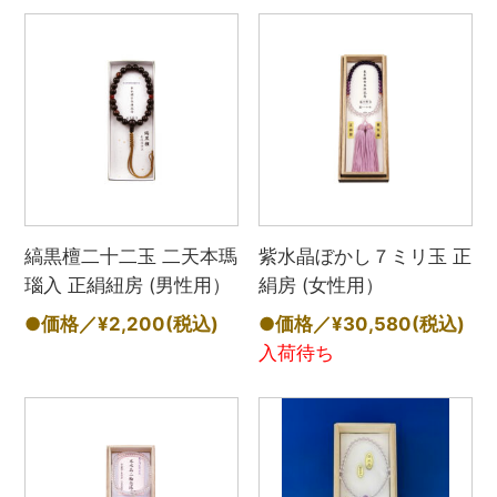
縞黒檀二十二玉 二天本瑪
紫水晶ぼかし７ミリ玉 正
瑙入 正絹紐房 (男性用）
絹房 (女性用）
●価格／¥2,200
(税込)
●価格／¥30,580
(税込)
入荷待ち