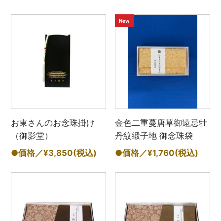
New
お東さんのお念珠掛け
金色二重蔓唐草御遠忌牡
（御影堂）
丹紋緞子地 御念珠袋
●価格／¥3,850
(税込)
●価格／¥1,760
(税込)