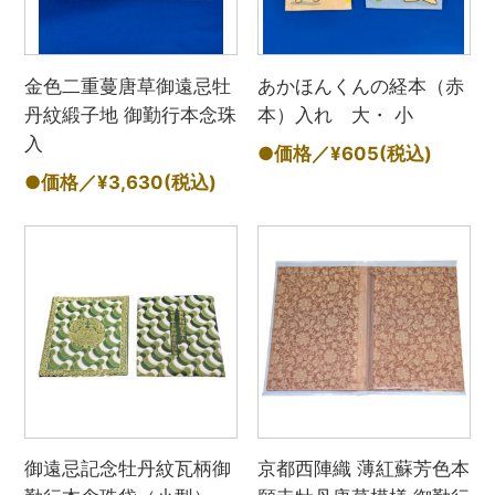
金色二重蔓唐草御遠忌牡
あかほんくんの経本（赤
丹紋緞子地 御勤行本念珠
本）入れ 大・ 小
入
●価格／¥605
(税込)
●価格／¥3,630
(税込)
御遠忌記念牡丹紋瓦柄御
京都西陣織 薄紅蘇芳色本