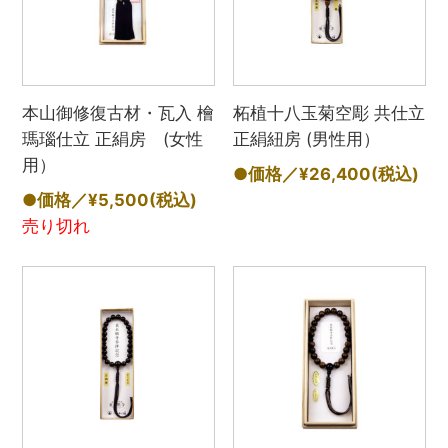
本山御修復古材・瓦入 檜
柘植十八玉菊空彫 共仕立
瑪瑙仕立 正絹房 (女性
正絹紐房 (男性用）
用）
●価格／¥26,400
(税込)
●価格／¥5,500
(税込)
売り切れ