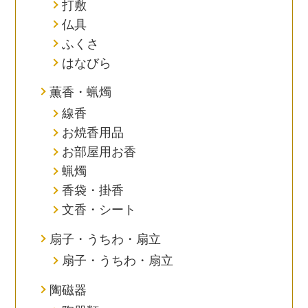
打敷
仏具
ふくさ
はなびら
薫香・蝋燭
線香
お焼香用品
お部屋用お香
蝋燭
香袋・掛香
文香・シート
扇子・うちわ・扇立
扇子・うちわ・扇立
陶磁器