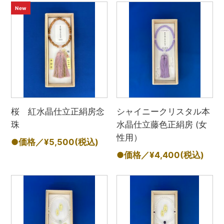
New
桜 紅水晶仕立正絹房念
シャイニークリスタル本
珠
水晶仕立藤色正絹房 (女
性用）
●価格／¥5,500
(税込)
●価格／¥4,400
(税込)