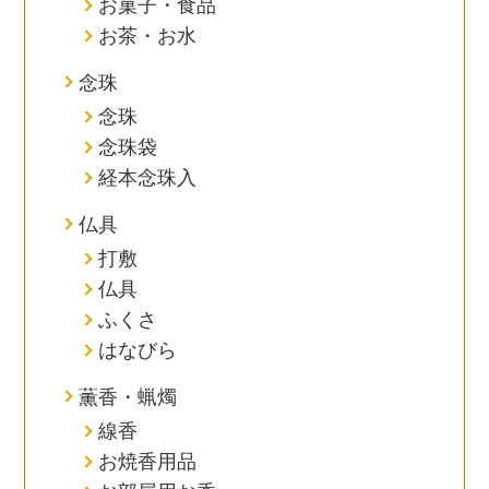
お菓子・食品
お茶・お水
念珠
念珠
念珠袋
経本念珠入
仏具
打敷
仏具
ふくさ
はなびら
薫香・蝋燭
線香
お焼香用品