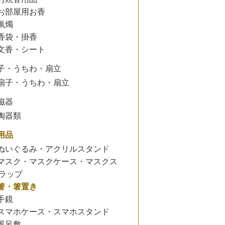
お部屋用お香
蝋燭
香袋・掛香
文香・シート
子・うちわ・扇立
扇子・うちわ・扇立
磁器
陶器類
用品
ぬいぐるみ・アクリルスタンド
マスク・マスクケース・マスクス
ラップ
箸・箸置き
手鏡
スマホケース・スマホスタンド
風呂敷