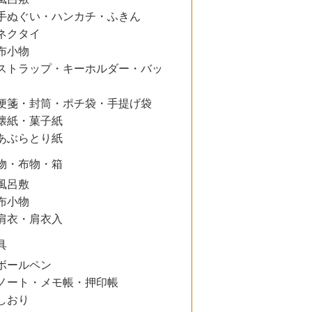
手ぬぐい・ハンカチ・ふきん
ネクタイ
布小物
ストラップ・キーホルダー・バッ
便箋・封筒・ポチ袋・手提げ袋
懐紙・菓子紙
あぶらとり紙
物・布物・箱
風呂敷
布小物
肩衣・肩衣入
具
ボールペン
ノート・メモ帳・押印帳
しおり