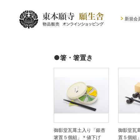
新規会
●箸・箸置き
御影堂瓦葺土入り「銀杏
御影堂瓦
箸置５個組」＊値下げ
置５個組