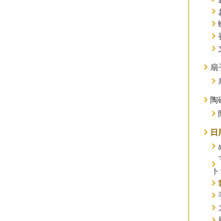
扇
陶
日
ト