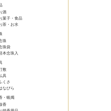
品
お酒
お菓子・食品
お茶・お水
珠
念珠
念珠袋
経本念珠入
具
打敷
仏具
ふくさ
はなびら
香・蝋燭
線香
お焼香用品