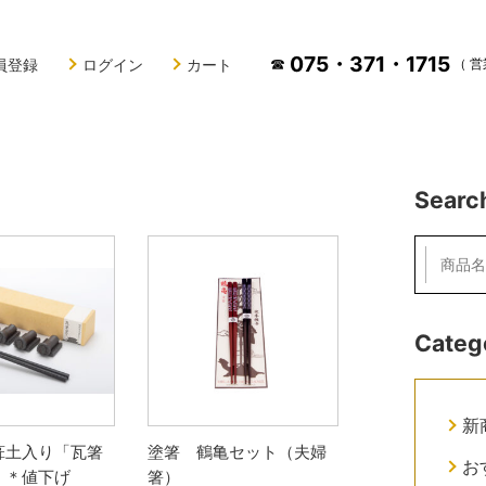
075・371・1715
☎
員登録
ログイン
カート
（ 営
Searc
Categ
新
葺土入り「瓦箸
塗箸 鶴亀セット（夫婦
お
」＊値下げ
箸）