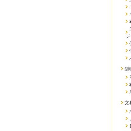
ジ
袋
文