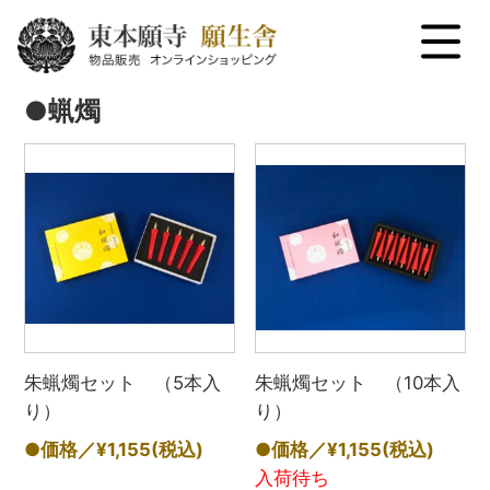
menu
●蝋燭
朱蝋燭セット （5本入
朱蝋燭セット （10本入
り）
り）
●価格／¥1,155
(税込)
●価格／¥1,155
(税込)
入荷待ち