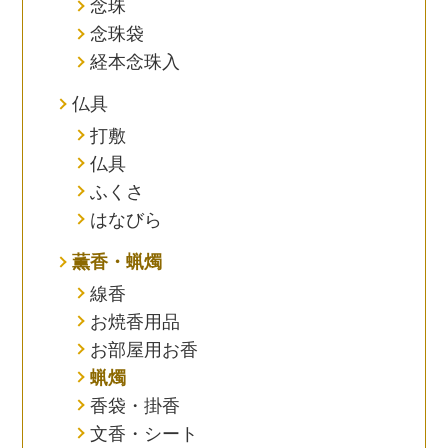
念珠
念珠袋
経本念珠入
仏具
打敷
仏具
ふくさ
はなびら
薫香・蝋燭
線香
お焼香用品
お部屋用お香
蝋燭
香袋・掛香
文香・シート