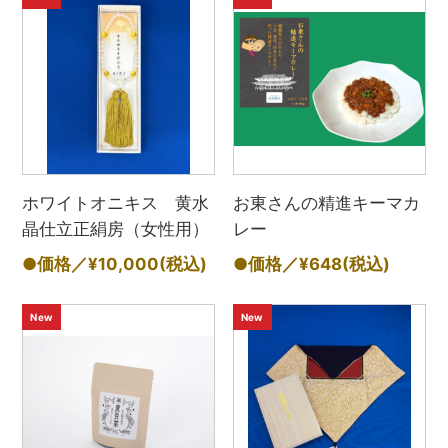
ホワイトオニキス 黄水
お東さんの精進キーマカ
晶仕立正絹房（女性用）
レー
●価格／¥10,000
(税込)
●価格／¥648
(税込)
New
New