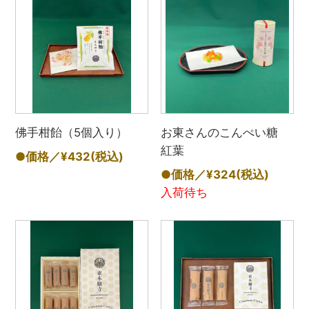
佛手柑飴（5個入り）
お東さんのこんぺい糖
紅葉
●価格／¥432
(税込)
●価格／¥324
(税込)
入荷待ち