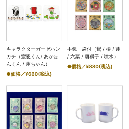
キャラクターガーゼハン
手鏡 袋付（鸞 / 椿 / 蓮
カチ（鸞恩くん/ あかほ
/ 六葉 / 唐獅子 / 噴水）
んくん / 蓮ちゃん）
●価格／¥880
(税込)
●価格／¥660
(税込)