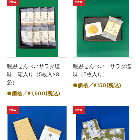
New
New
報恩せんべいサラダ塩
報恩せんべい サラダ塩
味 箱入り（5枚入×8
味（5枚入り）
袋）
●価格／¥150
(税込)
●価格／¥1,500
(税込)
New
New