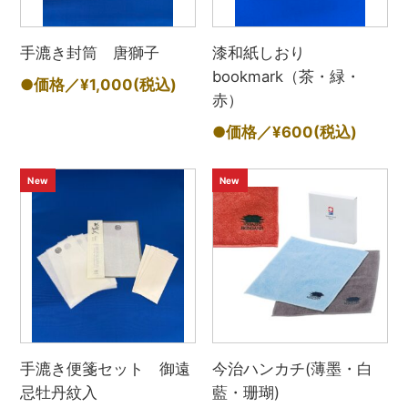
手漉き封筒 唐獅子
漆和紙しおり
bookmark（茶・緑・
●価格／¥1,000
(税込)
赤）
●価格／¥600
(税込)
New
New
手漉き便箋セット 御遠
今治ハンカチ(薄墨・白
忌牡丹紋入
藍・珊瑚)