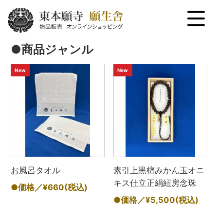
menu
●商品ジャンル
New
New
お風呂タオル
素引上黒檀みかん玉オニ
キス仕立正絹紐房念珠
●価格／¥660
(税込)
●価格／¥5,500
(税込)