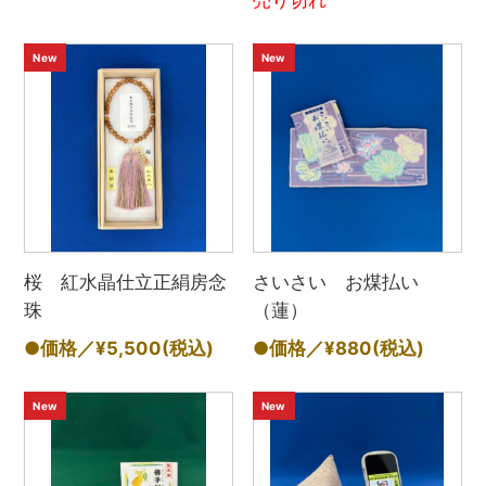
売り切れ
New
New
桜 紅水晶仕立正絹房念
さいさい お煤払い
珠
（蓮）
●価格／¥5,500
(税込)
●価格／¥880
(税込)
New
New