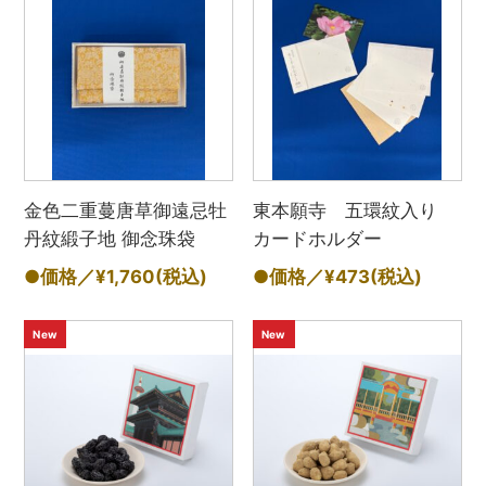
金色二重蔓唐草御遠忌牡
東本願寺 五環紋入り
丹紋緞子地 御念珠袋
カードホルダー
●価格／¥1,760
(税込)
●価格／¥473
(税込)
New
New