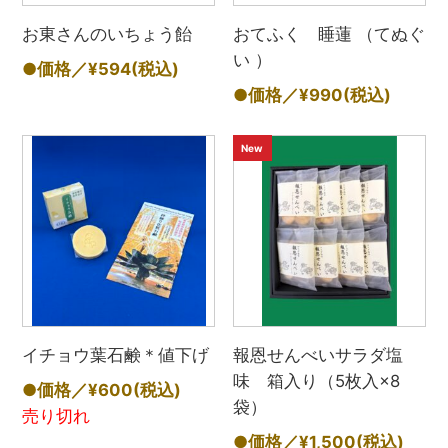
お東さんのいちょう飴
おてふく 睡蓮 （てぬぐ
い ）
●価格／¥594
(税込)
●価格／¥990
(税込)
New
イチョウ葉石鹸＊値下げ
報恩せんべいサラダ塩
味 箱入り（5枚入×8
●価格／¥600
(税込)
袋）
売り切れ
●価格／¥1,500
(税込)