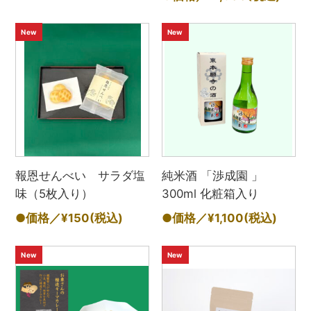
New
New
報恩せんべい サラダ塩
純米酒 「渉成園 」
味（5枚入り）
300ml 化粧箱入り
●価格／¥150
(税込)
●価格／¥1,100
(税込)
New
New