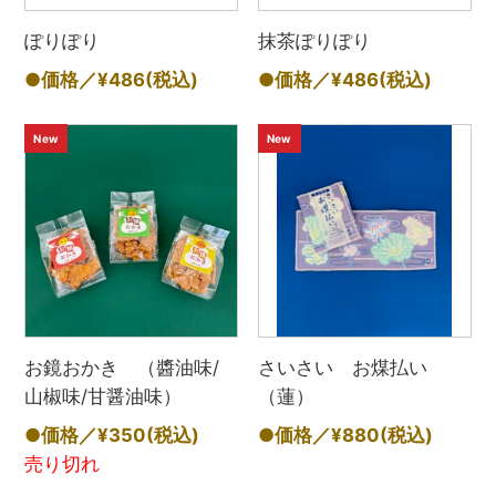
ぽりぽり
抹茶ぽりぽり
●価格／¥486
(税込)
●価格／¥486
(税込)
New
New
お鏡おかき （醬油味/
さいさい お煤払い
山椒味/甘醤油味）
（蓮）
●価格／¥350
(税込)
●価格／¥880
(税込)
売り切れ