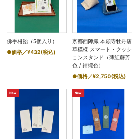
佛手柑飴（5個入り）
京都西陣織 本願寺牡丹唐
草模様 スマート・クッシ
●価格／¥432
(税込)
ョンスタンド（薄紅蘇芳
色 / 錆縹色）
●価格／¥2,750
(税込)
New
New