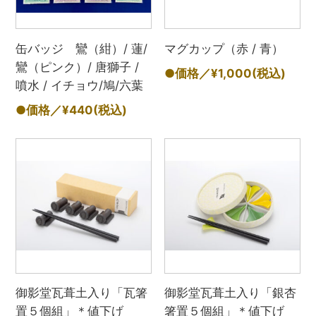
缶バッジ 鸞（紺）/ 蓮/
マグカップ（赤 / 青）
鸞（ピンク）/ 唐獅子 /
●価格／¥1,000
(税込)
噴水 / イチョウ/鳩/六葉
●価格／¥440
(税込)
御影堂瓦葺土入り「瓦箸
御影堂瓦葺土入り「銀杏
置５個組」＊値下げ
箸置５個組」＊値下げ