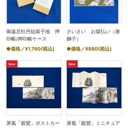
御遠忌牡丹紋緞子地 押
さいさい お煤払い（唐
印帳/押印帳ケース
獅子）
●価格／¥1,760
(税込)
●価格／¥880
(税込)
New
New
屏風「親鸞」ポストカー
屏風「親鸞」ミニチュア