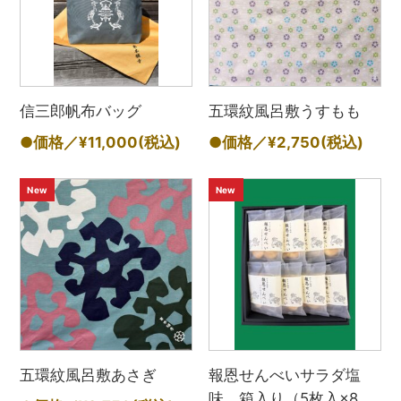
信三郎帆布バッグ
五環紋風呂敷うすもも
●価格／¥11,000
(税込)
●価格／¥2,750
(税込)
New
New
五環紋風呂敷あさぎ
報恩せんべいサラダ塩
味 箱入り（5枚入×8