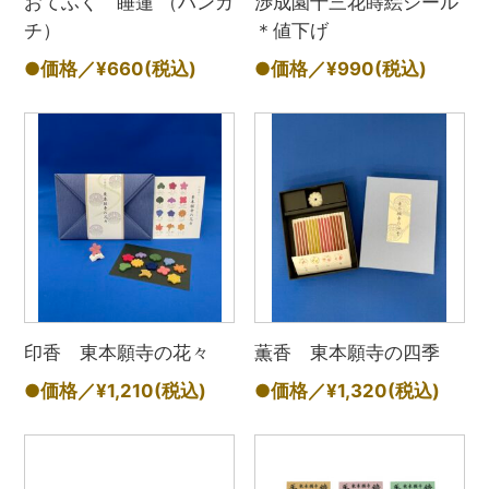
おてふく 睡蓮 （ハンカ
渉成園十三花蒔絵シール
チ）
＊値下げ
●価格／¥660
(税込)
●価格／¥990
(税込)
印香 東本願寺の花々
薫香 東本願寺の四季
●価格／¥1,210
(税込)
●価格／¥1,320
(税込)