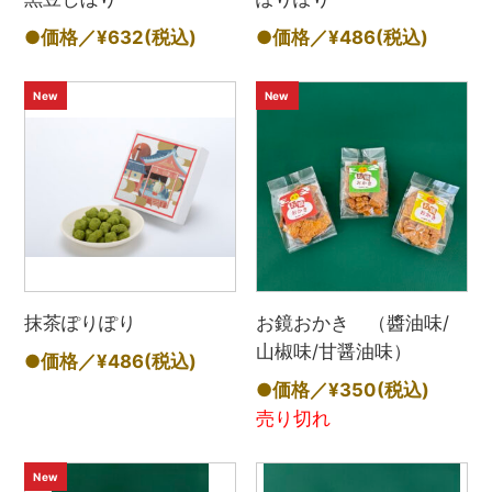
●価格／¥632
(税込)
●価格／¥486
(税込)
New
New
抹茶ぽりぽり
お鏡おかき （醬油味/
山椒味/甘醤油味）
●価格／¥486
(税込)
●価格／¥350
(税込)
売り切れ
New