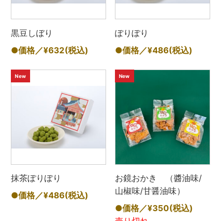
黒豆しぼり
ぽりぽり
●価格／¥632
(税込)
●価格／¥486
(税込)
New
New
抹茶ぽりぽり
お鏡おかき （醬油味/
山椒味/甘醤油味）
●価格／¥486
(税込)
●価格／¥350
(税込)