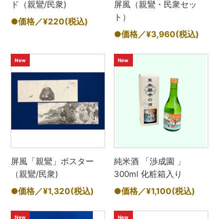
ド（親鸞/民衆)
屏風（親鸞・民衆セッ
ト）
●価格／¥220
(税込)
●価格／¥3,960
(税込)
New
New
屏風「親鸞」ポスター
純米酒 「渉成園 」
（親鸞/民衆)
300ml 化粧箱入り
●価格／¥1,320
(税込)
●価格／¥1,100
(税込)
New
New