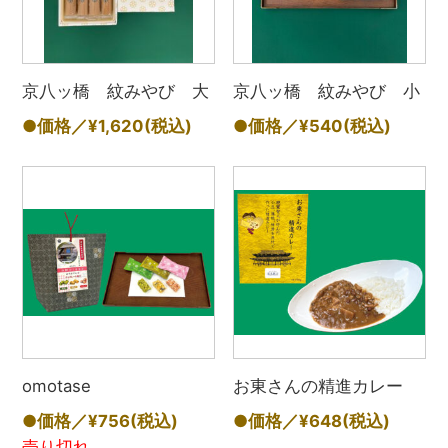
京八ッ橋 紋みやび 大
京八ッ橋 紋みやび 小
●価格／¥1,620
(税込)
●価格／¥540
(税込)
omotase
お東さんの精進カレー
●価格／¥756
(税込)
●価格／¥648
(税込)
売り切れ