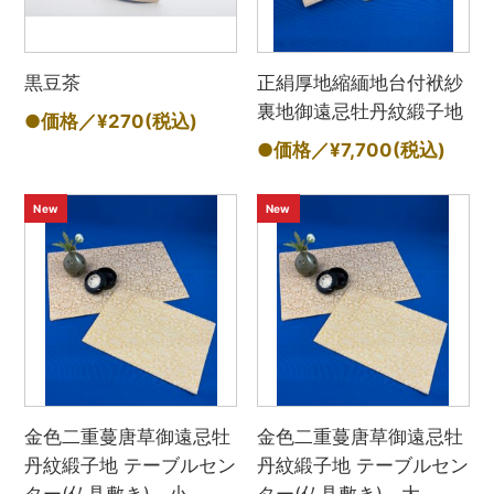
黒豆茶
正絹厚地縮緬地台付袱紗
裏地御遠忌牡丹紋緞子地
●価格／¥270
(税込)
●価格／¥7,700
(税込)
New
New
金色二重蔓唐草御遠忌牡
金色二重蔓唐草御遠忌牡
丹紋緞子地 テーブルセン
丹紋緞子地 テーブルセン