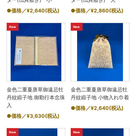
ター(仏具敷き) 小
ター(仏具敷き) 大
●価格／¥2,640
(税込)
●価格／¥2,860
(税込)
New
New
金色二重蔓唐草御遠忌牡
金色二重蔓唐草御遠忌牡
丹紋緞子地 御勤行本念珠
丹紋緞子地 小物入れ巾着
入
●価格／¥2,640
(税込)
●価格／¥3,630
(税込)
New
New